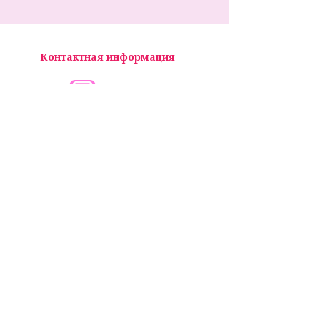
Контактная информация
kosmokursk@yandex.ru
г Курск
ул Ломоносова , д. 30а
+7920-733-00-08
+7910-731-10-08
Написать в WhatsApp
+7910-731-10-08