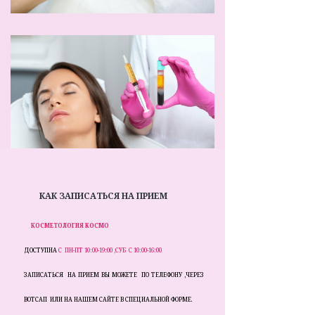
КАК ЗАПИСАТЬСЯ НА ПРИЕМ
КОСМЕТОЛОГИЯ КОСМО
ДОСТУПНА
С
ПН-ПТ 10:00-19:00 ,СУБ С 10:00-16:00
.
ЗАПИСАТЬСЯ НА ПРИЕМ ВЫ МОЖЕТЕ ПО ТЕЛЕФОНУ ,ЧЕРЕЗ
ВОТСАП ИЛИ НА НАШЕМ САЙТЕ В СПЕЦИАЛЬНОЙ ФОРМЕ.