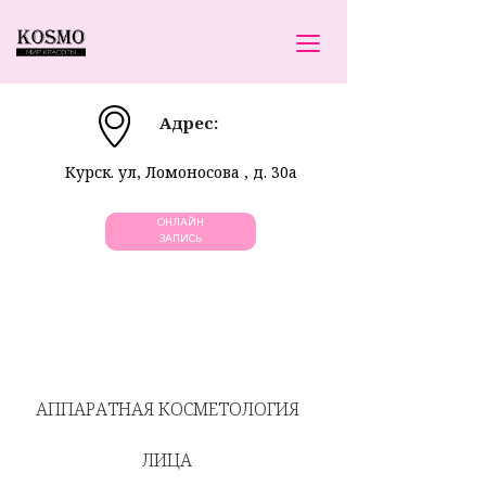
Адрес:
Курск. ул, Ломоносова , д. 30а
ОНЛАЙН
ЗАПИСЬ
Связь с нами:
+7 9107311008
,
+79207330008
АППАРАТНАЯ КОСМЕТОЛОГИЯ
E-mail
:
kosmokurs
k@yandex.ru
ЛИЦА