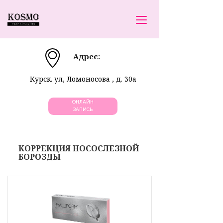
Адрес:
Курск. ул, Ломоносова , д. 30а
ОНЛАЙН
ЗАПИСЬ
КОРРЕКЦИЯ НОСОСЛЕЗНОЙ
БОРОЗДЫ
Связь с нами:
+7 9107311008
,
+79207330008
E-mail
:
kosmokurs
k@yandex.ru