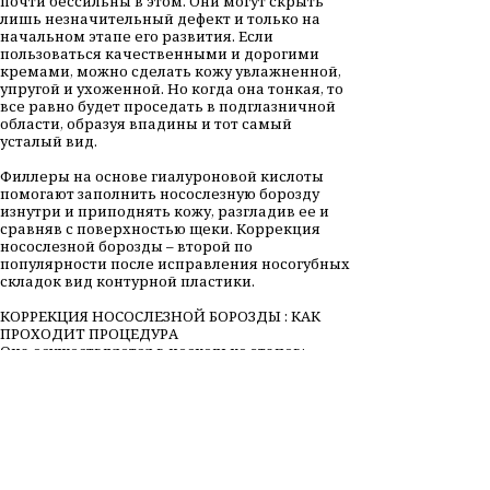
почти бессильны в этом. Они могут скрыть
лишь незначительный дефект и только на
начальном этапе его развития. Если
пользоваться качественными и дорогими
кремами, можно сделать кожу увлажненной,
упругой и ухоженной. Но когда она тонкая, то
все равно будет проседать в подглазничной
области, образуя впадины и тот самый
усталый вид.
Филлеры на основе гиалуроновой кислоты
помогают заполнить носослезную борозду
изнутри и приподнять кожу, разгладив ее и
сравняв с поверхностью щеки. Коррекция
носослезной борозды – второй по
популярности после исправления носогубных
складок вид контурной пластики.
КОРРЕКЦИЯ НОСОСЛЕЗНОЙ БОРОЗДЫ : КАК
ПРОХОДИТ ПРОЦЕДУРА
Она осуществляется в несколько этапов:
Подготовка стандартная и состоит в
очищении кожи от загрязнений и макияжа,
нанесении антисептика.
Обезболивание заключается в нанесении
специального крема за полчаса до сеанса.
Делается это потому, что неприятные