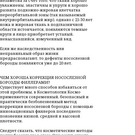
незаметна за счет того, что ткани хорошо
увлажнены, эластичны и упруги и хорошо
развита подкожно-жировая клетчатка
переорбитальной зоны (так называемый
внутриорбитальный жир), однако с 25-30 лет
кожа и жировая ткань в подглазничной
области истончается, появляются темные
круги и лицо приобретает усталый,
невыспавшийся, измученный вид.
Если же наследственность или
неправильный образ жизни
предрасполагают, то дефекты носослезной
борозды появляются уже до 20 лет.
ЧЕМ ХОРОША КОРРЕКЦИЯ НОСОСЛЕЗНОЙ
БОРОЗДЫ ФИЛЛЕРАМИ?
Существует много способов избавиться от
этой проблемы, в Косметологии Космо
применяется современный, безопасный и
практически безболезненный метод
коррекции носослезной борозды с помощью
инновационных филлеров последнего
поколения низкой, средней и высокой
плотности.
Следует сказать, что косметические методы