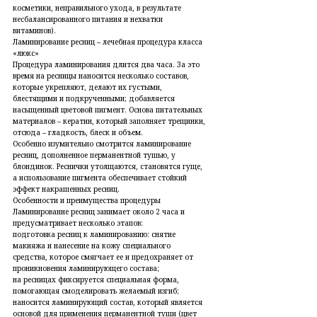
косметики, неправильного ухода, в результате
несбалансированного питания и нехватки
витаминов).
Ламинирование ресниц – лечебная процедура класса
«люкс»
Процедура ламинирования длится два часа. За это
время на ресницы наносится несколько составов,
которые укрепляют, делают их густыми,
блестящими и подкрученными; добавляется
насыщенный цветовой пигмент. Основа питательных
материалов – кератин, который заполняет трещинки,
отсюда – гладкость, блеск и объем.
Особенно изумительно смотрится ламинирование
ресниц, дополненное перманентной тушью, у
блондинок. Реснички утолщаются, становятся гуще,
а использование пигмента обеспечивает стойкий
эффект накрашенных ресниц.
Особенности и преимущества процедуры
Ламинирование ресниц занимает около 2 часа и
предусматривает несколько этапов:
подготовка ресниц к ламинированию: снятие
макияжа и нанесение на кожу специального
средства, которое смягчает ее и предохраняет от
проникновения ламинирующего состава;
на ресницах фиксируется специальная форма,
помогающая смоделировать желаемый изгиб;
наносится ламинирующий состав, который является
основой для применения перманентной туши (цвет