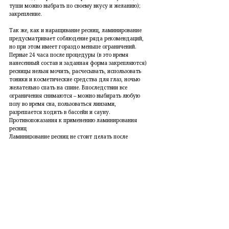
туши можно выбрать по своему вкусу и желанию);
закрепление.
Так же, как и наращивание ресниц, ламинирование
предусматривает соблюдение ряда рекомендаций,
но при этом имеет гораздо меньше ограничений.
Первые 24 часа после процедуры (в это время
нанесенный состав и заданная форма закрепляются)
ресницы нельзя мочить, расчесывать, использовать
тоники и косметические средства для глаз, ночью
желательно спать на спине. Впоследствии все
ограничения снимаются – можно выбирать любую
позу во время сна, пользоваться линзами,
разрешается ходить в бассейн и сауну.
Противопоказания к применению ламинирования
ресниц
Ламинирование ресниц не стоит делать после
хирургического вмешательства в области глаз, при
воспалительных заболеваниях глаз или после
перенесенного ячменя, во время беременности и
лактации, а также перед планируемым
наращиванием ресниц. Эта процедура нежелательна
и при очень коротких ресницах.
Эффект после ламинирования ресниц
После первой же процедуры ресницы выглядят
естественно и натурально – объемными и эффектно
завитыми, не чувствуется утяжеления, присущего
нарощенным ресницам. Эффект густоты сохраняется